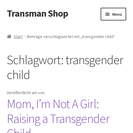
Transman Shop
Zur
Zum
Menü
Navigation
Inhalt
springen
springen
Bart
Start
Beiträge verschlagwortet mit „transgender child“
Packer
Schlagwort:
transgender
Binder
child
Pinkelhilfe
Sex
Veröffentlicht am
von
Mom, I’m Not A Girl:
Filme & Bücher
Raising a Transgender
Extras