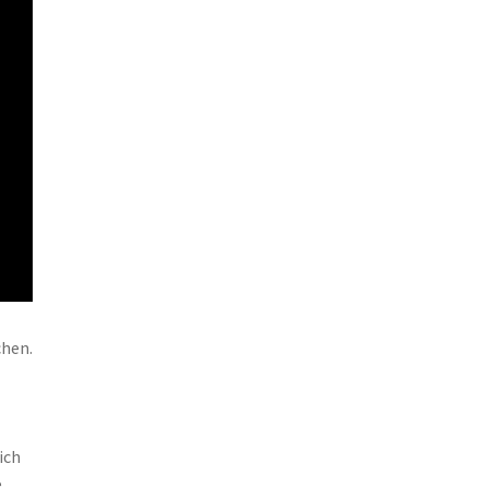
chen.
ich
e