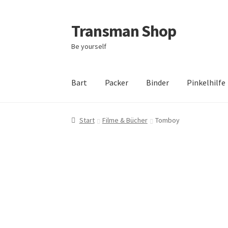
Transman Shop
Zur
Zum
Navigation
Inhalt
Be yourself
springen
springen
Bart
Packer
Binder
Pinkelhilfe
Start
Filme & Bücher
Tomboy