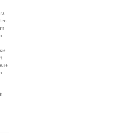
rz.
sten
ern
en
sie
t,
aure
so
ch