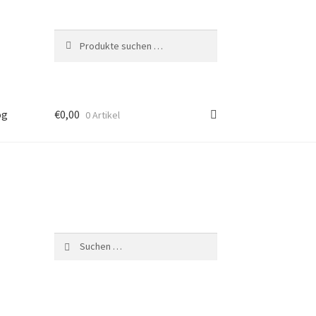
Suchen
Suchen
nach:
og
€
0,00
0 Artikel
Suchen
nach: