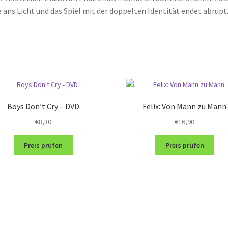
 ans Licht und das Spiel mit der doppelten Identität endet abrupt
Boys Don’t Cry – DVD
Felix: Von Mann zu Mann
€
8,30
€
16,90
Preis prüfen
Preis prüfen