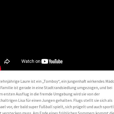
zehnjährige Laure ist ein „Tomboy“, ein jungenhaft wirkendes Mäd
 Familie ist gerade in eine Stadtrandsiedlung umgezogen, und bei
m ersten Ausflug in die fremde Umgebung wird sie von der
chaltrigen Lisa für einen Jungen gehalten. Flugs stellt sie sich als
ael vor, der bald super Fußball spielt, sich prügelt und auch sportl
t verstecken muss. Am Ende eines fröhlichen Sommers kommt di